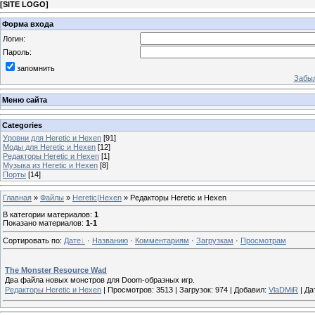
[
SITE LOGO
]
Форма входа
Логин:
Пароль:
запомнить
Забыл
Меню сайта
Categories
Уровни для Heretic и Hexen
[91]
Моды для Heretic и Hexen
[12]
Редакторы Heretic и Hexen
[1]
Музыка из Heretic и Hexen
[8]
Порты
[14]
Главная
»
Файлы
»
Heretic|Hexen
» Редакторы Heretic и Hexen
В категории материалов
:
1
Показано материалов
:
1-1
Сортировать по
:
Дате
·
Названию
·
Комментариям
·
Загрузкам
·
Просмотрам
The Monster Resource Wad
Два файла новых монстров для Doom-образных игр.
Редакторы Heretic и Hexen
|
Просмотров:
3513
|
Загрузок:
974
|
Добавил:
VlaDMiR
|
Да