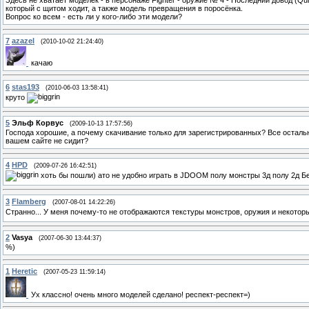
Здесь не хватает моделек - в персонаже Fighter - оружие № 4 - Последний довод (Qui
который с щитом ходит, а также модель превращения в поросёнка.
Вопрос ко всем - есть ли у кого-либо эти модели?
7
azazel
(2010-10-02 21:24:40)
качаю
6
stas193
(2010-06-03 13:58:41)
круто
5
Эльф Корвус
(2009-10-13 17:57:56)
Господа хорошие, а почему скачивание только для зарегистрированных? Все остальны
вашем сайте не сидит?
4
HPD
(2009-07-26 16:42:51)
хоть бы пошли) ато не удобно играть в JDOOM полу монстры 3д полу 2д Бе
3
Flamberg
(2007-08-01 14:22:26)
Странно... У меня почему-то не отображаются текстуры монстров, оружия и некоторых
2
Vasya
(2007-06-30 13:44:37)
%)
1
Heretic
(2007-05-23 11:59:14)
Ух классно! очень много моделей сделано! респект-респект=)