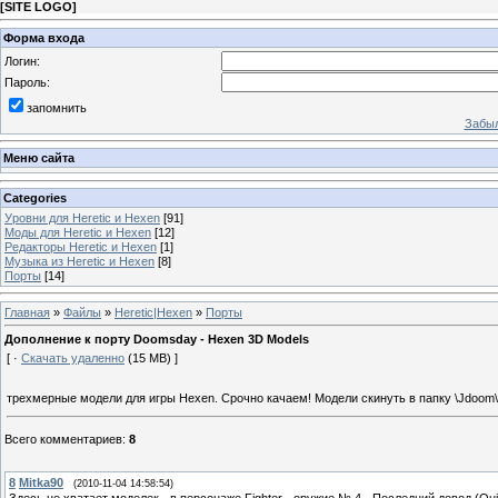
[
SITE LOGO
]
Форма входа
Логин:
Пароль:
запомнить
Забыл
Меню сайта
Categories
Уровни для Heretic и Hexen
[91]
Моды для Heretic и Hexen
[12]
Редакторы Heretic и Hexen
[1]
Музыка из Heretic и Hexen
[8]
Порты
[14]
Главная
»
Файлы
»
Heretic|Hexen
»
Порты
Дополнение к порту Doomsday - Hexen 3D Models
[ ·
Скачать удаленно
(15 MB) ]
трехмерные модели для игры Hexen. Срочно качаем! Модели скинуть в папку \Jdoom\
Всего комментариев
:
8
8
Mitka90
(2010-11-04 14:58:54)