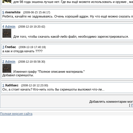
для 98 года экшена лучше нет. Где вы ещё можете использовать и оружие , ма
5
riverwhite
(2009-06-15 15:44:17)
Ребята, качайте не задумываясь. Очень хороший аддон. Ну что ещё можно сказать пр
4
Admin
(2008-12-19 19:20:42)
Для того, чтобы скачать какой-либо файл, необходимо зарегистрироваться.
3
Глебас
(2008-12-19 17:40:19)
а как и откуда качать ????
2
Admin
(2008-12-19 00:58:30)
Изменил графу "Полное описание материала."
Добавил скриншоты.
1
Хаббакс
(2008-12-18 12:23:00)
Ох, а стоит качать? Кто-нить хоть бы скриншоты выложил что-ли...
Добавлять комментарии могу
[
Р
Полная версия сайта