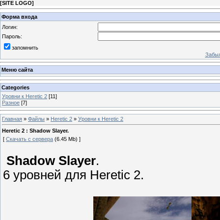
[
SITE LOGO
]
Форма входа
Логин:
Пароль:
запомнить
Забыл
Меню сайта
Categories
Уровни к Heretic 2
[11]
Разное
[7]
Главная
»
Файлы
»
Heretic 2
»
Уровни к Heretic 2
Heretic 2 : Shadow Slayer.
[
Скачать с сервера
(6.45 Mb) ]
Shadow Slayer
.
6 уровней для Heretic 2.