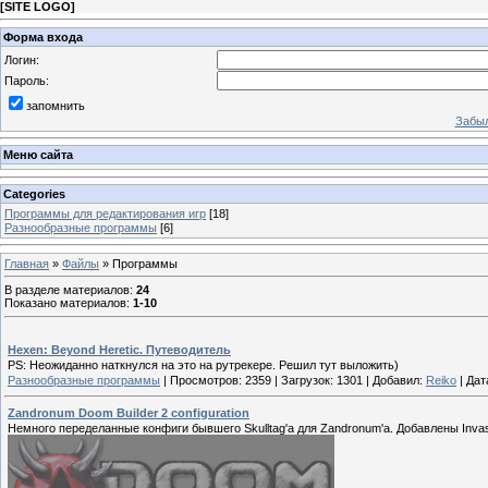
[
SITE LOGO
]
Форма входа
Логин:
Пароль:
запомнить
Забыл
Меню сайта
Categories
Программы для редактирования игр
[18]
Разнообразные программы
[6]
Главная
»
Файлы
» Программы
В разделе материалов
:
24
Показано материалов
:
1-10
Hexen: Beyond Heretic. Путеводитель
PS: Неожиданно наткнулся на это на рутрекере. Решил тут выложить)
Разнообразные программы
|
Просмотров:
2359
|
Загрузок:
1301
|
Добавил:
Reiko
|
Дат
Zandronum Doom Builder 2 configuration
Немного переделанные конфиги бывшего Skulltag'a для Zandronum'a. Добавлены Invasi