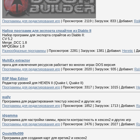
Программы для редактирования игр
|
Просмотров:
2119
|
Загрузок:
833
|
Добавил:
Rei
Набор программ для экспорта спрайтов из Diablo II
Набор программ для экспорта спрайтов из Diablo II:
CV 5.2
Merge_DCC 1.8
MPQEditor 1.8
Разнообразные программы
|
Просмотров:
2281
|
Загрузок:
1381
|
Добавил:
Heretic
|
Да
MultiEx extractor
прога для извлечения ресурсов работает во многих играх DOS версия
Программы для редактирования игр
|
Просмотров:
2020
|
Загрузок:
935
|
Добавил:
Ra
BSP Map Editor
Редактор уровней для HEXEN II (Quake I, Quake II)
Программы для редактирования игр
|
Просмотров:
3317
|
Загрузок:
1015
|
Добавил:
H
wally
Программа для редактирования текстур хексен2 и других игр
Программы для редактирования игр
|
Просмотров:
1852
|
Загрузок:
1713
|
Добавил:
R
idgamma
Программа для настройки гаммы, яркости контрастность в хексен2 и других игр
Программы для редактирования игр
|
Просмотров:
2476
|
Загрузок:
2027
|
Добавил:
R
Qoole99v099
Программа для создания карт для еретик2 и хексен2