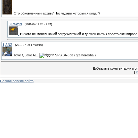
Это обновленный архив? Последний который я кидал?
3
RaVeN
(2011-07-11 20:47:24)
Ничего не менял, какой загрузил такой и должен быть ) просто активирова
1
ANZ
(2011-07-06 17:48:10)
Ilove Quake ALL
SPSIBA ( da i gta horosha!)
Добавлять комментарии могу
[
Р
Полная версия сайта