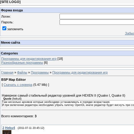
[
SITE LOGO
]
Форма входа
Логин:
Пароль:
запомнить
Забыл
Меню сайта
Categories
Программы для редактирования игр
[18]
Разнообразные программы
[6]
Главная
»
Файлы
»
Программы
»
Программы для редактирования игр
BSP Map Editor
[
Скачать с сервера
(5.47 Mb) ]
Наверное самый стабильный редактор уровней для HEXEN II (Quake I, Quake II)
Quote
(
heku4
)
Там несколько архивов которые необходимо устанавливать в порядке возрастания.
И при включении редактора необходимо убрать галочку OpenGL иначе редактор будет виснуть при со
Всего комментариев
:
3
2
Heku4
(2011-07-11 20:45:12)