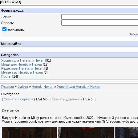
[
SITE LOGO
]
Форма входа
Логин:
Пароль:
запомнить
Забыл
Меню сайта
Categories
Уровни для Heretic и Hexen
[91]
Моды для Heretic и Hexen
[12]
Редакторы Heretic и Hexen
[1]
Музыка из Heretic и Hexen
[8]
Порты
[14]
Главная
»
Файлы
»
Heretic|Hexen
»
Уровни для Heretic и Hexen
Divergence
[
Скачать с сервера
(1.54 Mb) ·
Скачать удаленно
(1.5 мб) ]
Divergence
Вад для Heretic от Misty релиз которого был в ноябре 2022 г. Имеется 3 уровня с н
Формат уровней udmf, поэтому для запуска нужен актуальный (G/L)zdoom, либо дру