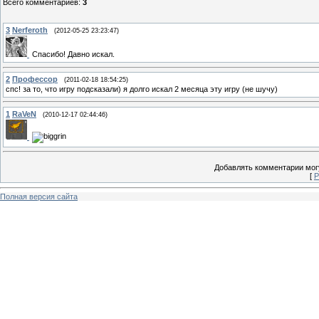
Всего комментариев
:
3
3
Nerferoth
(2012-05-25 23:23:47)
Спасибо! Давно искал.
2
Профессор
(2011-02-18 18:54:25)
спс! за то, что игру подсказали) я долго искал 2 месяца эту игру (не шучу)
1
RaVeN
(2010-12-17 02:44:46)
Добавлять комментарии могу
[
Р
Полная версия сайта