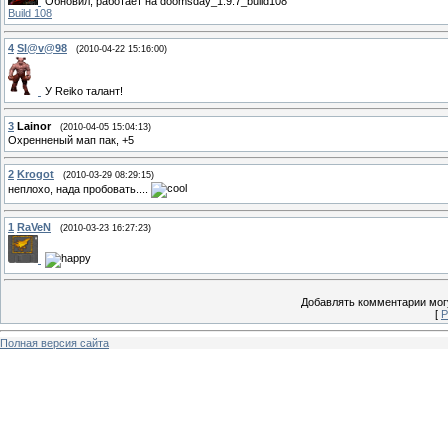
Обновил, работает на doomsday_1.9.7_build108
Build 108
4
Sl@v@98
(2010-04-22 15:16:00)
У Reiko талант!
3
Lainor
(2010-04-05 15:04:13)
Охренненый мап пак, +5
2
Krogot
(2010-03-29 08:29:15)
неплохо, нада пробовать....
1
RaVeN
(2010-03-23 16:27:23)
Добавлять комментарии могу
[
Р
Полная версия сайта