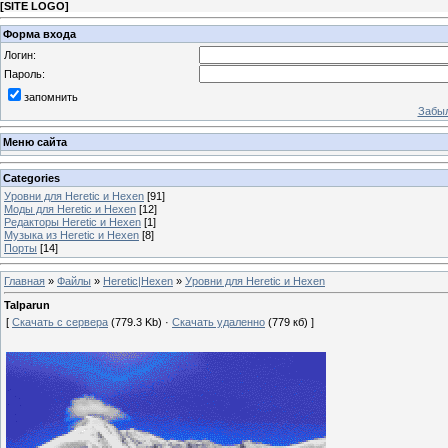
[
SITE LOGO
]
Форма входа
Логин:
Пароль:
запомнить
Забыл
Меню сайта
Categories
Уровни для Heretic и Hexen
[91]
Моды для Heretic и Hexen
[12]
Редакторы Heretic и Hexen
[1]
Музыка из Heretic и Hexen
[8]
Порты
[14]
Главная
»
Файлы
»
Heretic|Hexen
»
Уровни для Heretic и Hexen
Talparun
[
Скачать с сервера
(779.3 Kb) ·
Скачать удаленно
(779 кб) ]