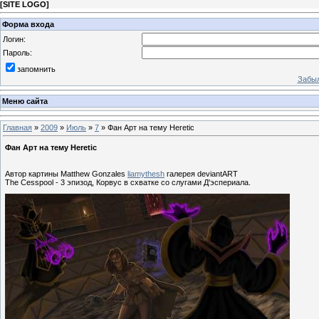
[
SITE LOGO
]
Форма входа
Логин:
Пароль:
запомнить
Забыл
Меню сайта
Главная
»
2009
»
Июль
»
7
» Фан Арт на тему Heretic
Фан Арт на тему Heretic
Автор картины Matthew Gonzales
liamythesh
галерея deviantART
The Cesspool - 3 эпизод, Корвус в схватке со слугами Д'эспериала.