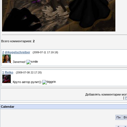
Всего комментариев
:
2
2
drkugelschreiber
(2009-07-11 17:19:18)
Зачетно!
1
Reiko
(2009-07-08 22:17:20)
Круто автор рулит))
Добавлять комментарии могу
[
Р
Calendar
Пн
Вт