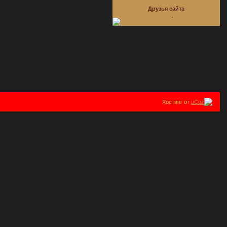
Друзья сайта
Хостинг от
uCoz