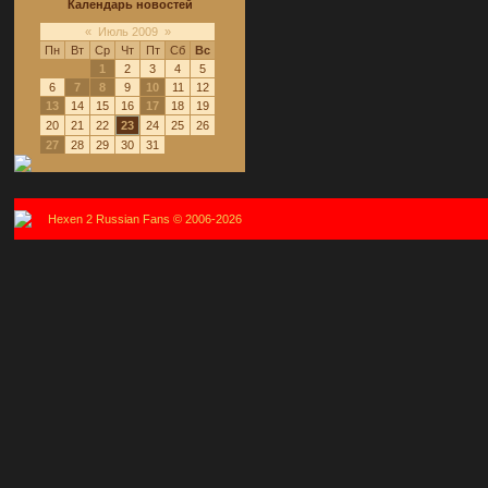
Календарь новостей
«
Июль 2009
»
Пн
Вт
Ср
Чт
Пт
Сб
Вс
1
2
3
4
5
6
7
8
9
10
11
12
13
14
15
16
17
18
19
20
21
22
23
24
25
26
27
28
29
30
31
Hexen 2 Russian Fans © 2006-2026