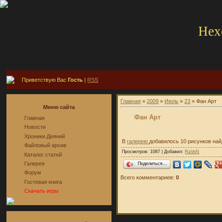
Hex
Приветствую Вас
Гость
|
RSS
Главная
»
2009
»
Июль
»
23
» Фан Арт
Меню сайта
Фан Арт
Главная
Новости
Хроники Деяний
В
галерею
добавилось 10 рисунков най
Файловый архив
Просмотров: 1087 | Добавил:
RaVeN
Каталог статей
Галерея
Поделиться…
Форум
Всего комментариев:
0
Гостевая книга
Скачать игры