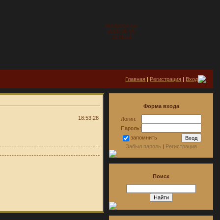
Воскресенье
2026-08-09
16:36:14
Главная
|
Регистрация
|
Вход
Форма входа
18:53:28
Логин:
Пароль:
запомнить
Забыл пароль
|
Регистрация
Поиск