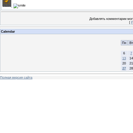
Добавлять комментарии могу
[
Р
Calendar
Пн
Вт
6
7
13
14
20
21
27
28
Полная версия сайта