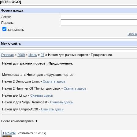
[
SITE LOGO
]
Форма входа
Логин:
Пароль:
запомнить
Забыл
Меню сайта
Главная
»
2009
»
Июль
»
27
» Hexen для разных портов : Продолжение.
Hexen для разных портов : Продолжение.
Можно скачать Hexen для следующих портов :
Hexen 2 Demo для Linux -
Скачать здесь
Hexen 2 Hammer Of Thyrion для Linux -
Скачать здесь
Hexen для Linux -
Скачать здесь
Hexen 2 для Sega Dreamcast -
Скачать здесь
Hexen для Dingoo A320 -
Скачать здесь
Всего комментариев
:
1
1
RaVeN
(2009-07-29 18:40:12)