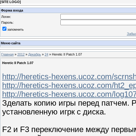
[
SITE LOGO
]
Форма входа
Логин:
Пароль:
запомнить
Забыл
Меню сайта
Главная
»
2012
»
Декабрь
»
24
» Heretic II Patch 1.07
Heretic II Patch 1.07
http://heretics-hexens.ucoz.com/scrnsh
http://heretics-hexens.ucoz.com/ht2_e
http://heretics-hexens.ucoz.com/log107
Зделать копию игры перед патчем. 
установленную игрк с диска.
F2 и F3 переключение между первым