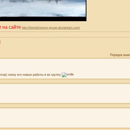
 на сайте
http://heretichexen-group.deviantart.com/
Порядок выв
тор) скину его новые работы в вк группу