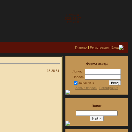
Пятница
2026-08-07
13:12:00
Главная
|
Регистрация
|
Вход
Форма входа
15:28:31
Логин:
Пароль:
запомнить
Забыл пароль
|
Регистрация
Поиск