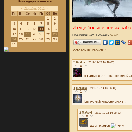
Календарь новостей
«
Декабрь 2012
»
Пн
Вт
Ср
Чт
Пт
Сб
Вс
1
2
3
4
5
6
7
8
9
И еще больше новых работ
10
11
12
13
14
15
16
17
18
19
20
21
22
23
Просмотров: 1204 | Добавил:
RaVeN
24
25
26
27
28
29
30
Поделиться…
31
Всего комментариев:
3
3
Reiko
(2012-12-15 18:19:03)
0
о Liamythesh? Тоже любимый ав
1
Heretic
(2012-12-14 16:36:40)
1
Liamythesh классно рисует...
2
RaVeN
(2012-12-14 16:38:03)
0
да он мастер