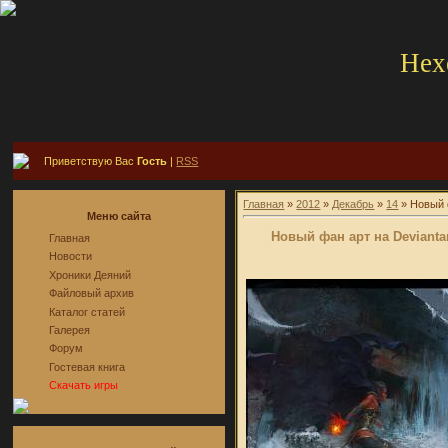
Hex
Приветствую Вас
Гость
|
RSS
Главная
»
2012
»
Декабрь
»
14
» Новый 
Меню сайта
Новый фан арт на Devianta
Главная
Новости
Хроники Деяний
Файловый архив
Каталог статей
Галерея
Форум
Гостевая книга
Скачать игры