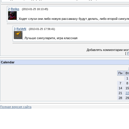
2
Reiko
(2013-01-25 16:13:45)
Ходят слухи они либо новую рассамаху будут делать, либо второй сингуля
3
RaVeN
(2013-01-25 17:56:41)
Лучьше сингуларити, игра классная
Добавлять комментарии могу
[
Р
Calendar
Пн
Вт
1
7
8
14
15
21
22
28
29
Полная версия сайта