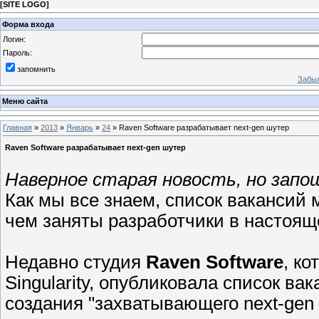
[
SITE LOGO
]
Форма входа
Логин:
Пароль:
запомнить
Забыл
Меню сайта
Главная
»
2013
»
Январь
»
24
» Raven Software разрабатывает next-gen шутер
Raven Software разрабатывает next-gen шутер
Наверное старая новость, но запо
Как мы все знаем, список вакансий 
чем заняты разработчики в настоящ
Недавно студия
Raven Software
, к
Singularity, опубликовала список в
создания "захватывающего next-gen 