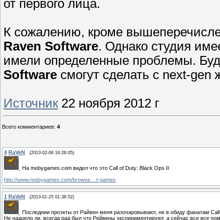
от первого лица.
К сожалению, кроме вышеперечислен
Raven Software
. Однако студия име
имели определенные проблемы. Буде
Software
смогут сделать с next-gen 
Источник
22 ноября 2012 г
Всего комментариев
:
4
4
RaVeN
(2013-02-06 16:26:05)
На mobygames.com видел что это Call of Duty: Black Ops II
http://www.mobygames.com/browse....t-games
1
RaVeN
(2013-01-25 01:36:52)
Последнии проэкты от Райвен меня разочаровывают, не в обиду фанатам Call 
Не надоело ли, всегда рад был что Рейвены экспириментируют, а сейчас все все пом