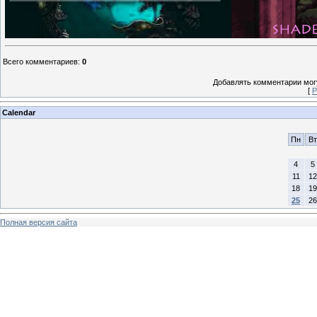
Всего комментариев
:
0
Добавлять комментарии могу
[
Р
Calendar
Пн
Вт
4
5
11
12
18
19
25
26
Полная версия сайта