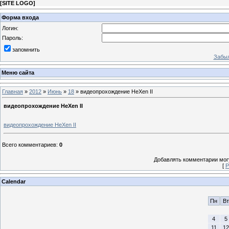
[
SITE LOGO
]
Форма входа
Логин:
Пароль:
запомнить
Забыл
Меню сайта
Главная
»
2012
»
Июнь
»
18
» видеопрохождение HeXen II
видеопрохождение HeXen II
видеопрохождение HeXen II
Всего комментариев
:
0
Добавлять комментарии могу
[
Р
Calendar
Пн
Вт
4
5
11
12