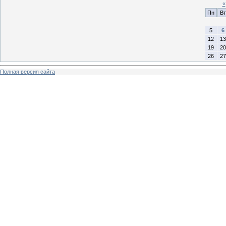
«
Пн
Вт
5
6
12
13
19
20
26
27
Полная версия сайта