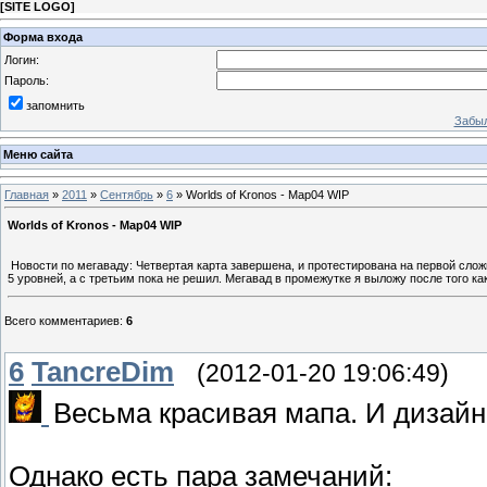
[
SITE LOGO
]
Форма входа
Логин:
Пароль:
запомнить
Забыл
Меню сайта
Главная
»
2011
»
Сентябрь
»
6
» Worlds of Kronos - Map04 WIP
Worlds of Kronos - Map04 WIP
Новости по мегаваду: Четвертая карта завершена, и протестирована на первой сложн
5 уровней, а с третьим пока не решил. Мегавад в промежутке я выложу после того ка
Всего комментариев
:
6
6
TancreDim
(2012-01-20 19:06:49)
Весьма красивая мапа. И дизайн
Однако есть пара замечаний: