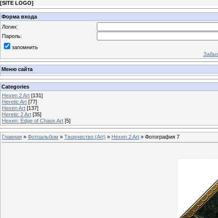
[
SITE LOGO
]
Форма входа
Логин:
Пароль:
запомнить
Забыл
Меню сайта
Categories
Hexen 2 Art
[131]
Heretic Art
[77]
Hexen Art
[137]
Heretic 2 Art
[35]
Hexen: Edge of Chaos Art
[5]
Главная
»
Фотоальбом
»
Творчество (Art)
»
Hexen 2 Art
» Фотография 7