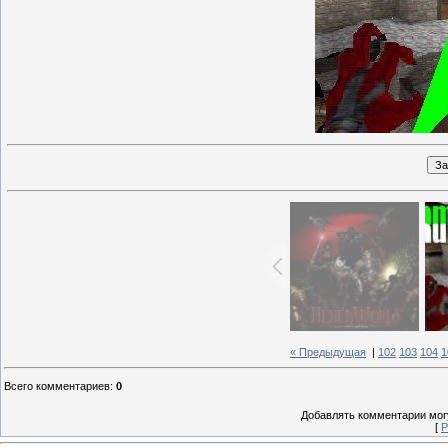
« Предыдущая
|
102
103
104
1
Всего комментариев
:
0
Добавлять комментарии могу
[
Р