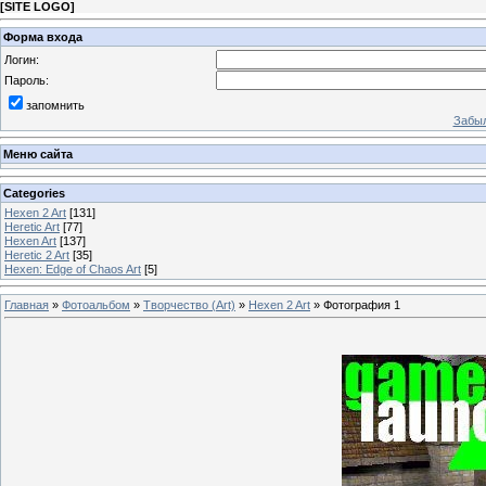
[
SITE LOGO
]
Форма входа
Логин:
Пароль:
запомнить
Забыл
Меню сайта
Categories
Hexen 2 Art
[131]
Heretic Art
[77]
Hexen Art
[137]
Heretic 2 Art
[35]
Hexen: Edge of Chaos Art
[5]
Главная
»
Фотоальбом
»
Творчество (Art)
»
Hexen 2 Art
» Фотография 1