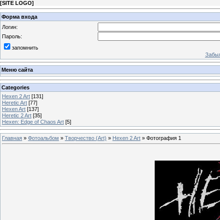
[
SITE LOGO
]
Форма входа
Логин:
Пароль:
запомнить
Забыл
Меню сайта
Categories
Hexen 2 Art
[131]
Heretic Art
[77]
Hexen Art
[137]
Heretic 2 Art
[35]
Hexen: Edge of Chaos Art
[5]
Главная
»
Фотоальбом
»
Творчество (Art)
»
Hexen 2 Art
» Фотография 1