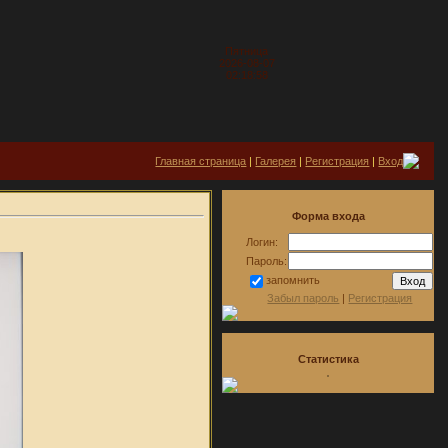
Пятница
2026-08-07
02:18:58
Главная страница
|
Галерея
|
Регистрация
|
Вход
Форма входа
Логин:
Пароль:
запомнить
Забыл пароль
|
Регистрация
Статистика