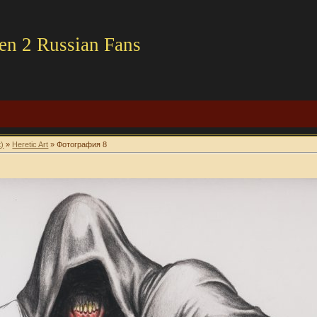
en 2 Russian Fans
t)
»
Heretic Art
» Фотография 8