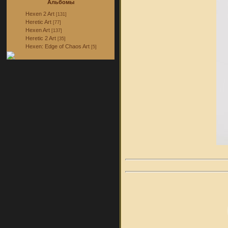
Альбомы
Hexen 2 Art
[131]
Heretic Art
[77]
Hexen Art
[137]
Heretic 2 Art
[35]
Hexen: Edge of Chaos Art
[5]