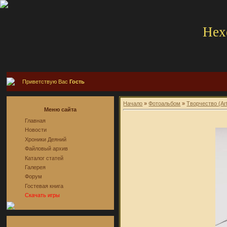
Hex
Приветствую Вас
Гость
Начало
»
Фотоальбом
»
Творчество (Ar
Меню сайта
Главная
Новости
Хроники Деяний
Файловый архив
Каталог статей
Галерея
Форум
Гостевая книга
Скачать игры