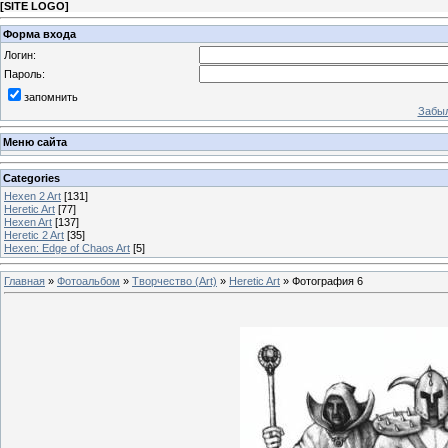
[
SITE LOGO
]
Форма входа
Логин:
Пароль:
запомнить
Забыл
Меню сайта
Categories
Hexen 2 Art
[131]
Heretic Art
[77]
Hexen Art
[137]
Heretic 2 Art
[35]
Hexen: Edge of Chaos Art
[5]
Главная
»
Фотоальбом
»
Творчество (Art)
»
Heretic Art
» Фотография 6