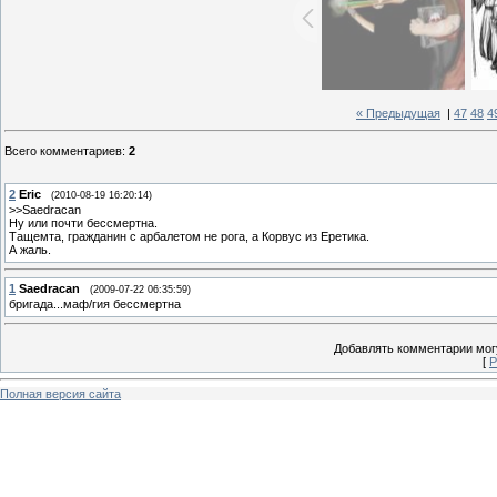
« Предыдущая
|
47
48
4
Всего комментариев
:
2
2
Eric
(2010-08-19 16:20:14)
>>Saedracan
Ну или почти бессмертна.
Тащемта, гражданин с арбалетом не рога, а Корвус из Еретика.
А жаль.
1
Saedracan
(2009-07-22 06:35:59)
бригада...маф/гия бессмертна
Добавлять комментарии могу
[
Р
Полная версия сайта