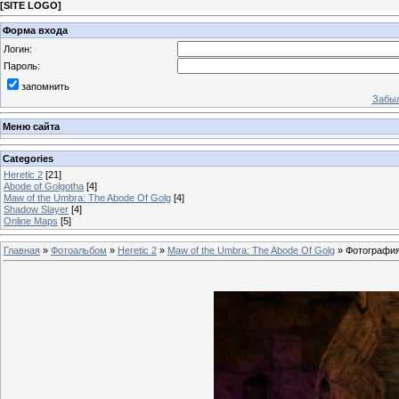
[
SITE LOGO
]
Форма входа
Логин:
Пароль:
запомнить
Забыл
Меню сайта
Categories
Heretic 2
[21]
Abode of Golgotha
[4]
Maw of the Umbra: The Abode Of Golg
[4]
Shadow Slayer
[4]
Online Maps
[5]
Главная
»
Фотоальбом
»
Heretic 2
»
Maw of the Umbra: The Abode Of Golg
» Фотография