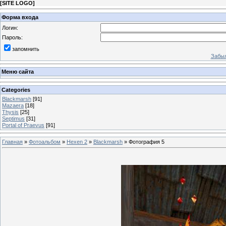
[
SITE LOGO
]
Форма входа
Логин:
Пароль:
запомнить
Забыл
Меню сайта
Categories
Blackmarsh
[91]
Mazaera
[18]
Thysis
[25]
Septimus
[31]
Portal of Praevus
[91]
Главная
»
Фотоальбом
»
Hexen 2
»
Blackmarsh
» Фотография 5