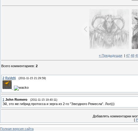
« Предыдущая
|
47
48
4
Всего комментариев
:
2
2
RaVeN
(2011-11-15 21:29:59)
1
John Romero
(2011-11-15 19:40:11)
Эй, это же гибрид протосса и зерга из 2-го "Звездного Ремесла". Лол)))
Добавлять комментарии могу
[
Р
Полная версия сайта