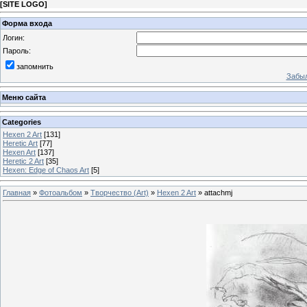
[
SITE LOGO
]
Форма входа
Логин:
Пароль:
запомнить
Забыл
Меню сайта
Categories
Hexen 2 Art
[131]
Heretic Art
[77]
Hexen Art
[137]
Heretic 2 Art
[35]
Hexen: Edge of Chaos Art
[5]
Главная
»
Фотоальбом
»
Творчество (Art)
»
Hexen 2 Art
» attachmj