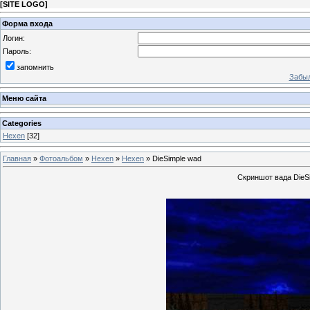
[
SITE LOGO
]
Форма входа
Логин:
Пароль:
запомнить
Забыл
Меню сайта
Categories
Hexen
[32]
Главная
»
Фотоальбом
»
Hexen
»
Hexen
» DieSimple wad
Скриншот вада DieSim