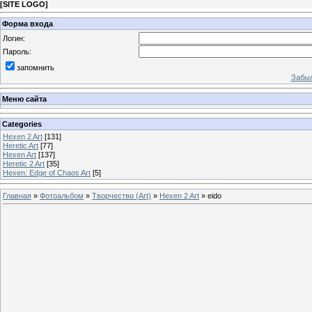
[
SITE LOGO
]
Форма входа
Логин:
Пароль:
запомнить
Забыл
Меню сайта
Categories
Hexen 2 Art
[131]
Heretic Art
[77]
Hexen Art
[137]
Heretic 2 Art
[35]
Hexen: Edge of Chaos Art
[5]
Главная
»
Фотоальбом
»
Творчество (Art)
»
Hexen 2 Art
» eido