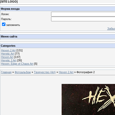
[
SITE LOGO
]
Форма входа
Логин:
Пароль:
запомнить
Забыл
Меню сайта
Categories
Hexen 2 Art
[131]
Heretic Art
[77]
Hexen Art
[137]
Heretic 2 Art
[35]
Hexen: Edge of Chaos Art
[5]
Главная
»
Фотоальбом
»
Творчество (Art)
»
Hexen 2 Art
» Фотография 2