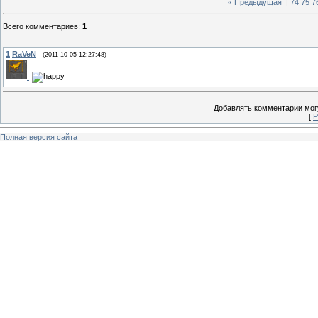
« Предыдущая
|
74
75
7
Всего комментариев
:
1
1
RaVeN
(2011-10-05 12:27:48)
Добавлять комментарии могу
[
Р
Полная версия сайта