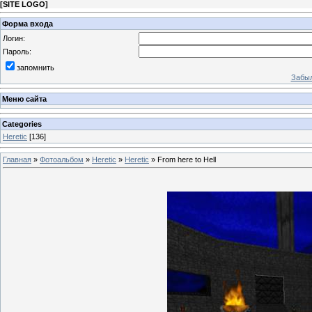
[
SITE LOGO
]
Форма входа
Логин:
Пароль:
запомнить
Забыл
Меню сайта
Categories
Heretic
[136]
Главная
»
Фотоальбом
»
Heretic
»
Heretic
» From here to Hell