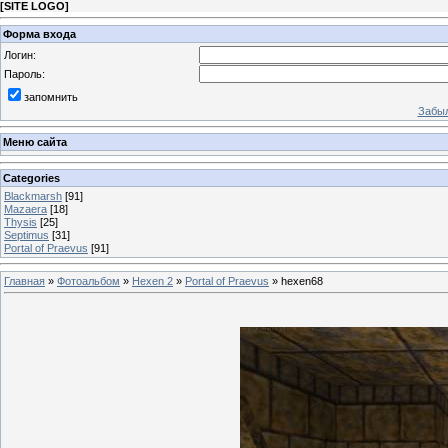
[
SITE LOGO
]
Форма входа
Логин:
Пароль:
запомнить
Забыл
Меню сайта
Categories
Blackmarsh
[91]
Mazaera
[18]
Thysis
[25]
Septimus
[31]
Portal of Praevus
[91]
Главная
»
Фотоальбом
»
Hexen 2
»
Portal of Praevus
» hexen68