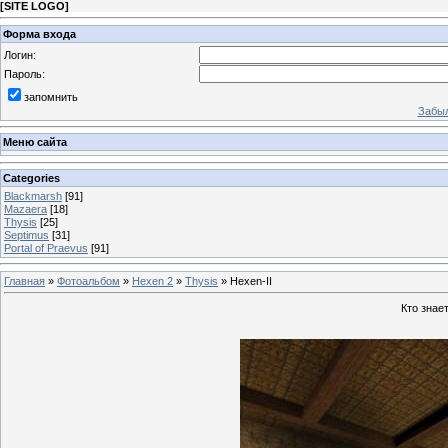
[
SITE LOGO
]
Форма входа
Логин:
Пароль:
запомнить
Забыл
Меню сайта
Categories
Blackmarsh
[91]
Mazaera
[18]
Thysis
[25]
Septimus
[31]
Portal of Praevus
[91]
Главная
»
Фотоальбом
»
Hexen 2
»
Thysis
» Hexen-II
Кто знае