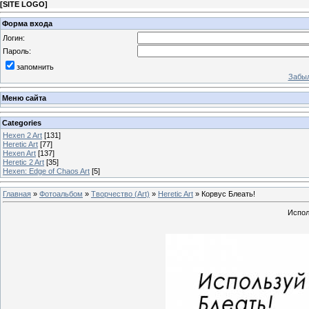
[
SITE LOGO
]
Форма входа
Логин:
Пароль:
запомнить
Забыл
Меню сайта
Categories
Hexen 2 Art
[131]
Heretic Art
[77]
Hexen Art
[137]
Heretic 2 Art
[35]
Hexen: Edge of Chaos Art
[5]
Главная
»
Фотоальбом
»
Творчество (Art)
»
Heretic Art
» Корвус Блеать!
Испол