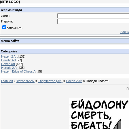
[
SITE LOGO
]
Форма входа
Логин:
Пароль:
запомнить
Забыл
Меню сайта
Categories
Hexen 2 Art
[131]
Heretic Art
[77]
Hexen Art
[137]
Heretic 2 Art
[35]
Hexen: Edge of Chaos Art
[5]
Главная
»
Фотоальбом
»
Творчество (Art)
»
Hexen 2 Art
» Паладин блеать
П