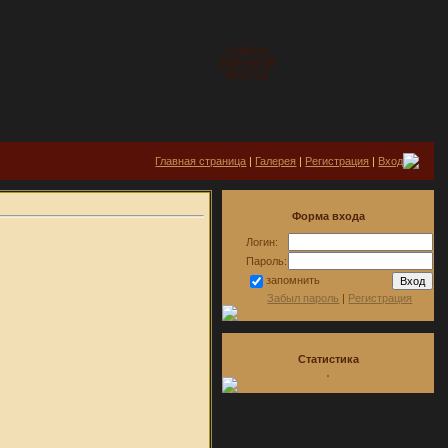
Суббота
2026-08-08
03:57:23
Главная страница
|
Галерея
|
Регистрация
|
Вход
Форма входа
Логин:
Пароль:
запомнить
Забыл пароль
|
Регистрация
Статистика