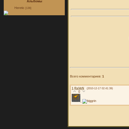
Альбомы
Heretic
[136]
Всего комментариев:
1
1
RaVeN
(2010-12-17 02:41:39)
0