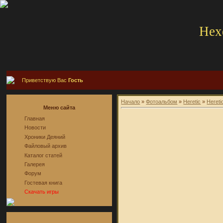
Hex
Приветствую Вас
Гость
Начало
»
Фотоальбом
»
Heretic
»
Hereti
Меню сайта
Главная
Новости
Хроники Деяний
Файловый архив
Каталог статей
Галерея
Форум
Гостевая книга
Скачать игры