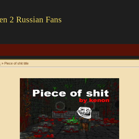
en 2 Russian Fans
c
» Piece of shit title