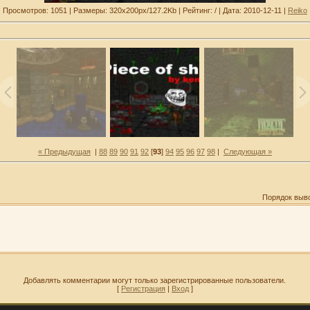
Просмотров: 1051 | Размеры: 320x200px/127.2Kb | Рейтинг: / | Дата: 2010-12-11 |
Reiko
« Предыдущая
|
88
89
90
91
92
[
93
]
94
95
96
97
98
|
Следующая »
Порядок выв
Добавлять комментарии могут только зарегистрированные пользователи.
[
Регистрация
|
Вход
]