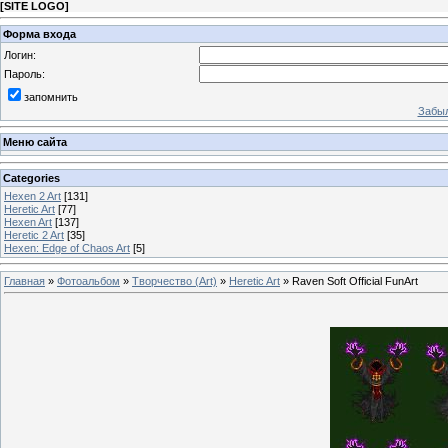
[
SITE LOGO
]
Форма входа
Логин:
Пароль:
запомнить
Забыл
Меню сайта
Categories
Hexen 2 Art
[131]
Heretic Art
[77]
Hexen Art
[137]
Heretic 2 Art
[35]
Hexen: Edge of Chaos Art
[5]
Главная
»
Фотоальбом
»
Творчество (Art)
»
Heretic Art
» Raven Soft Official FunArt