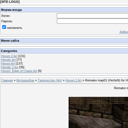
[
SITE LOGO
]
Форма входа
Логин:
Пароль:
запомнить
Забыл
Меню сайта
Categories
Hexen 2 Art
[131]
Heretic Art
[77]
Hexen Art
[137]
Heretic 2 Art
[35]
Hexen: Edge of Chaos Art
[5]
Главная
»
Фотоальбом
»
Творчество (Art)
»
Hexen 2 Art
» Remake map01 (HeXeN) for He
Remake m