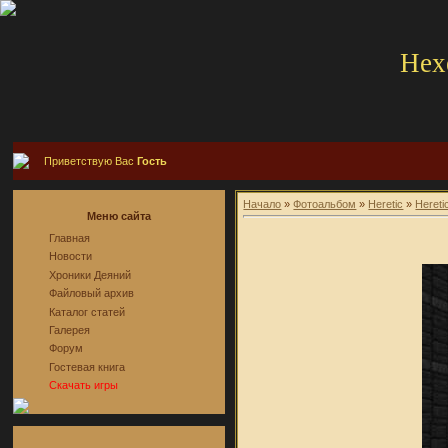
Hex
Приветствую Вас
Гость
Начало
»
Фотоальбом
»
Heretic
»
Hereti
Меню сайта
Главная
Новости
Хроники Деяний
Файловый архив
Каталог статей
Галерея
Форум
Гостевая книга
Скачать игры