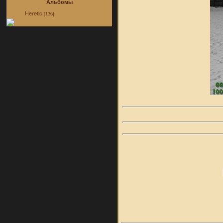
Альбомы
Heretic
[136]