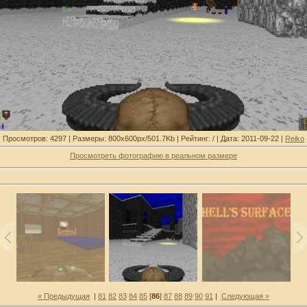
Просмотров: 4297 | Размеры: 800x600px/501.7Kb | Рейтинг: / | Дата: 2011-09-22 |
Reiko
Просмотреть фотографию в реальном размере
« Предыдущая
|
81
82
83
84
85
[
86
]
87
88
89
90
91
|
Следующая »