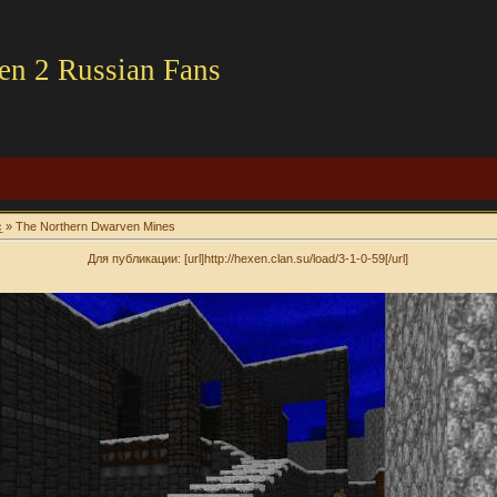
en 2 Russian Fans
c
» The Northern Dwarven Mines
Для публикации: [url]http://hexen.clan.su/load/3-1-0-59[/url]