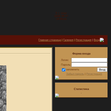
Пятница
2026-08-07
04:56:55
Главная страница
|
Галерея
|
Регистрация
|
Вход
Форма входа
Логин:
Пароль:
запомнить
Забыл пароль
|
Регистрация
Статистика