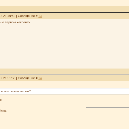
0, 21:49:42 | Сообщение #
13
ть о первом хексене?
0, 21:51:58 | Сообщение #
14
й есть о первом хексене?
же
йтесь!