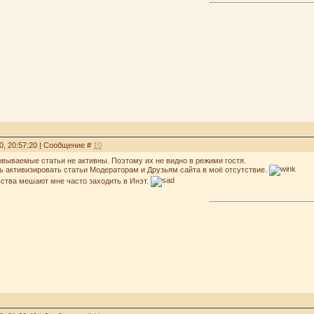
0, 20:57:20 | Сообщение #
10
вываемые статьи не активны. Поэтому их не видно в режими гостя.
 активизировать статьи Модераторам и Друзьям сайта в моё отсутствие.
ьства мешают мне часто заходить в Инэт.