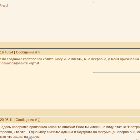
йтесь!
 16:43:24 | Сообщение #
6
 по созданию карт??? Как хотите, могу и не писать, мне всеравно, у меня оригинал на
самисоздовайте карты!
 20:05:11 | Сообщение #
7
 Здесь наверняка произошла какая-то ошибка! Если ты имеешь в виду статью "Настройка
ересно, что это... Одно могу сказать: Админа и Блудмага на форуме (а наверно они, ес
лько что зашел на форум...