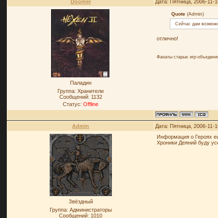
Doomer
Дата: Пятница, 2006-11-1
Quote
(Admin)
Сейчас дам возможн
отлично!
Фанаты старых игр-объединя
Паладин
Группа: Хранители
Сообщений:
1132
Статус:
Offline
Admin
Дата: Пятница, 2006-11-1
Информация о Героях е
Хроники Деяний буду у
Звёздный
Группа: Администраторы
Сообщений:
1010