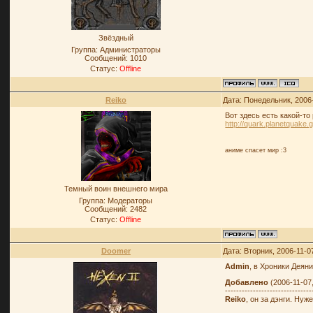
Звёздный
Группа: Администраторы
Сообщений:
1010
Статус:
Offline
Reiko
Дата: Понедельник, 2006
Вот здесь есть какой-то
http://quark.planetquak
аниме спасет мир :3
Темный воин внешнего мира
Группа: Модераторы
Сообщений:
2482
Статус:
Offline
Doomer
Дата: Вторник, 2006-11-0
Admin
, в Хроники Деян
Добавлено
(2006-11-07
-------------------------------
Reiko
, он за дэнги. Нуж