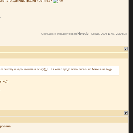
Может это администрация хостинга?
Heretic
Сообщение отредактировал
-
Среда, 2006-11-08, 20:36:08
, если кому и надо, пишите в аську((( НО я хотел продолжать писать но больше не буду
атно))
ирована