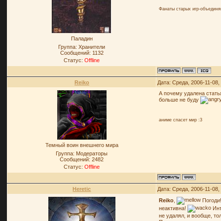
Фанаты старых игр-объединя
Паладин
Группа: Хранители
Сообщений:
1132
Статус:
Offline
Reiko
Дата: Среда, 2006-11-08,
А почему удалена статья
больше не буду
аниме спасет мир :3
Темный воин внешнего мира
Группа: Модераторы
Сообщений:
2482
Статус:
Offline
Heretic
Дата: Среда, 2006-11-08,
Reiko
,
Погоди!
неактивна!
Инт
не удалял, и вообще, то