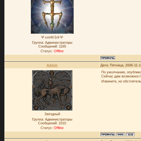
Ψ ωοrld ξνil Ψ
Группа: Администраторы
Сообщений:
1165
Статус:
Offline
Admin
Дата: Пятница, 2006-11-1
По умолчанию, опублико
Сейчас дам возможность
Извините, но обстоятел
Звёздный
Группа: Администраторы
Сообщений:
1010
Статус:
Offline