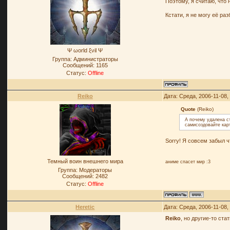
Поэтому, я считаю, что 
Кстати, я не могу её раз
Ψ ωοrld ξνil Ψ
Группа: Администраторы
Сообщений:
1165
Статус:
Offline
Reiko
Дата: Среда, 2006-11-08,
Quote
(Reiko)
А почему удалена ст
самисоздовайте кар
Sorry! Я совсем забыл 
Темный воин внешнего мира
аниме спасет мир :3
Группа: Модераторы
Сообщений:
2482
Статус:
Offline
Heretic
Дата: Среда, 2006-11-08,
Reiko
, но другие-то ста