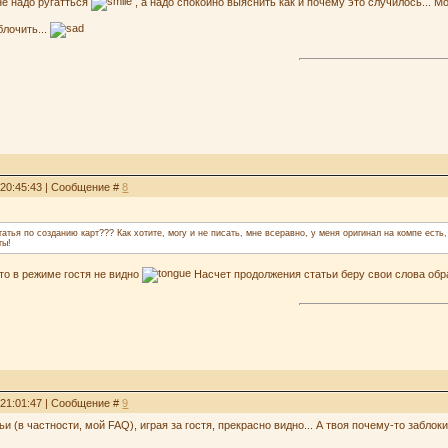
не надо ругатться
, а надо спокойно выяснить как и почему это случилось... 
блочить...
 20:45:43 | Сообщение #
8
атья по созданию карт??? Как хотите, могу и не писать, мне всеравно, у меня оригинал на компе есть
ты!
что в режиме гостя не видно
Насчет продолжения статьи беру свои слова обр
 21:01:47 | Сообщение #
9
тьи (в частности, мой FAQ), играя за гостя, прекрасно видно... А твоя почему-то заблок