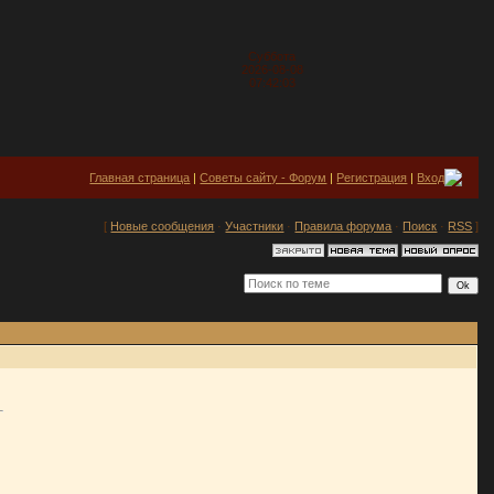
Суббота
2026-08-08
07:42:03
Главная страница
|
Советы сайту - Форум
|
Регистрация
|
Вход
[
Новые сообщения
·
Участники
·
Правила форума
·
Поиск
·
RSS
]