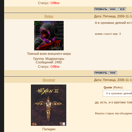
Статус:
Offline
Reiko
Дата: Пятница, 2006-11-1
А в хрониках деяний ес
аниме спасет мир :3
Темный воин внешнего мира
Группа: Модераторы
Сообщений:
2482
Статус:
Offline
Doomer
Дата: Пятница, 2006-11-1
Quote
(Reiko)
А в хрониках деяни
да, есть. и о еретике то
Фанаты старых игр-объединя
Паладин