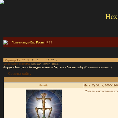
Hex
Приветствую Вас
Гость
|
RSS
1
Страница
1
из
17
2
3
…
16
17
»
Модератор форума:
,
,
DraculaX
RaVeN
Reiko
Форум
»
Техотдел
»
Жизнедеятельность Портала
»
Советы сайту
(Советы и пожелания...)
Советы сайту
Heretic
Дата: Суббота, 2006-11-0
Советы и пожелания, ка