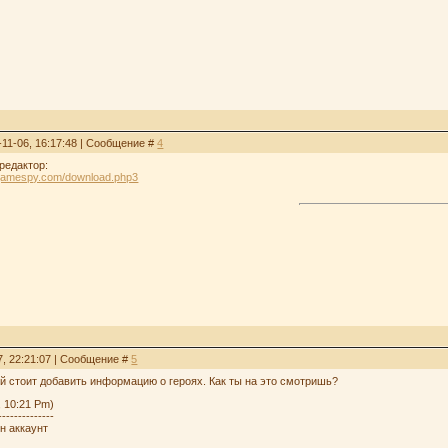
-11-06, 16:17:48 | Сообщение #
4
 редактор:
e.gamespy.com/download.php3
7, 22:21:07 | Сообщение #
5
ий стоит добавить информацию о героях. Как ты на это смотришь?
, 10:21 Pm)
--------------
ен аккаунт