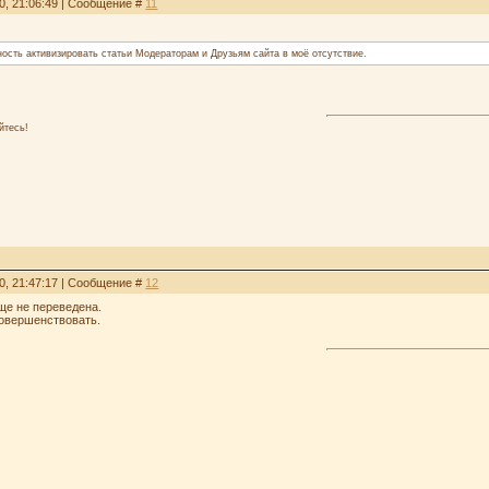
0, 21:06:49 | Сообщение #
11
ость активизировать статьи Модераторам и Друзьям сайта в моё отсутствие.
йтесь!
0, 21:47:17 | Сообщение #
12
ще не переведена.
совершенствовать.