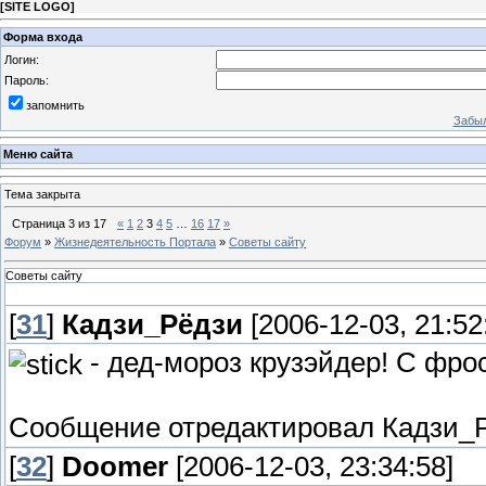
[
SITE LOGO
]
Форма входа
Логин:
Пароль:
запомнить
Забыл
Меню сайта
Тема закрыта
Страница
3
из
17
«
1
2
3
4
5
…
16
17
»
Форум
»
Жизнедеятельность Портала
»
Советы сайту
Советы сайту
[
31
]
Кадзи_Рёдзи
[2006-12-03, 21:52
- дед-мороз крузэйдер! С фрост
Сообщение отредактировал
Кадзи_
[
32
]
Doomer
[2006-12-03, 23:34:58]