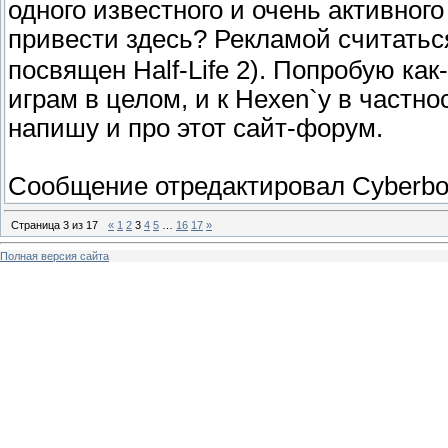
одного известного и очень активног
привести здесь? Рекламой считатьс
посвящен Half-Life 2). Попробую ка
играм в целом, и к Hexen`у в частно
напишу и про этот сайт-форум.
Сообщение отредактировал
Cyberb
Страница
3
из
17
«
1
2
3
4
5
…
16
17
»
Полная версия сайта