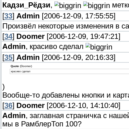
Кадзи_Рёдзи
,
метк
[
33
]
Admin
[2006-12-09, 17:55:55]
Произвёл некоторые изменения в са
[
34
]
Doomer
[2006-12-09, 19:47:21]
Admin
, красиво сделал
[
35
]
Admin
[2006-12-09, 20:16:33]
Quote
(Doomer)
красиво сделал
)
Вообще-то добавлены кнопки и карта
[
36
]
Doomer
[2006-12-10, 14:10:40]
Admin
, заглавная страничка с наше
мы в РамблерТоп 100?