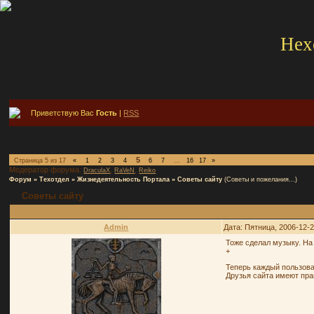
Hex
Приветствую Вас
Гость
|
RSS
5
Страница
5
из
17
«
1
2
3
4
6
7
…
16
17
»
Модератор форума:
,
,
DraculaX
RaVeN
Reiko
Форум
»
Техотдел
»
Жизнедеятельность Портала
»
Советы сайту
(Советы и пожелания...)
Советы сайту
Admin
Дата: Пятница, 2006-12-
Тоже сделал музыку. На
+
Теперь каждый пользова
Друзья сайта имеют пр