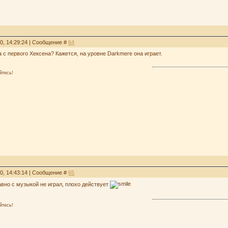
30, 14:29:24 | Сообщение #
64
а с первого Хексена? Кажется, на уровне Darkmere она играет.
йтесь!
30, 14:43:14 | Сообщение #
65
вно с музыкой не играл, плохо действует
йтесь!