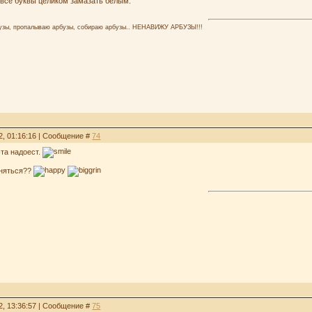
 все буквы целиком замазать белым.
узы, пропалываю арбузы, собираю арбузы.. НЕНАВИЖУ АРБУЗЫ!!!
2, 01:16:16 | Сообщение #
74
эта надоест.
аняться??
2, 13:36:57 | Сообщение #
75