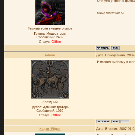
Они уже у меня в фото
аниме спасет мир :3
Темный воин внешнего мира
Группа: Модераторы
Сообщений:
2482
Статус:
Offline
Admin
Дата: Понедельник, 2007
Изменил эмблему в шап
Звёздный
Группа: Администраторы
Сообщений:
1010
Статус:
Offline
Кадзи_Рёдзи
Дата: Вторник, 2007-01-0