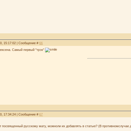
30, 15:17:02 | Сообщение #
66
Хексена. Самый первый "трэк"
30, 17:34:24 | Сообщение #
67
йт посвященный русскому мату, можноли их добавлять в статью? (В противномслучае 