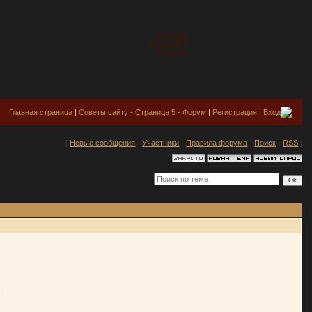
Пятница
2026-08-07
13:42:20
Главная страница
|
Советы сайту - Страница 5 - Форум
|
Регистрация
|
Вход
[
Новые сообщения
·
Участники
·
Правила форума
·
Поиск
·
RSS
]