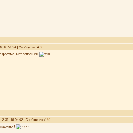
30, 18:51:24 | Сообщение #
68
ла форума. Мат запрещён.
-12-31, 16:04:02 | Сообщение #
69
и каринки?