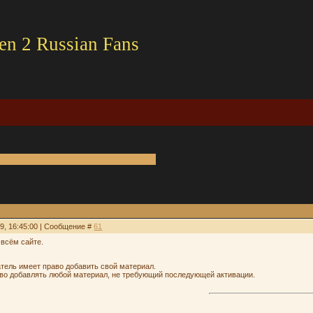
en 2 Russian Fans
29, 16:45:00 | Сообщение #
61
 всём сайте.
тель имеет право добавить свой материал.
аво добавлять любой материал, не требующий последующей активации.