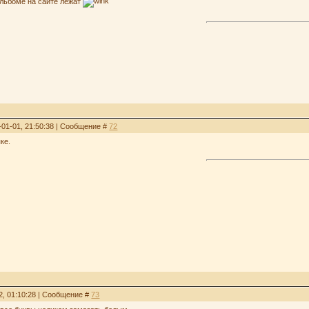
альбоме на сайте лежат
-01-01, 21:50:38 | Сообщение #
72
ке.
2, 01:10:28 | Сообщение #
73