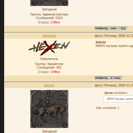
Звёздный
Группа: Администраторы
Сообщений:
1010
Статус:
Offline
christian
Дата: Пятница, 2006-12-
Admin
ИМХО музыку нужно сдел
Повелитель
Группа: Хранители
Сообщений:
352
Статус:
Offline
Admin
Дата: Пятница, 2006-12-
Quote
(christian)
ИМХО музыку нужно 
Уже согласен. )
Звёздный