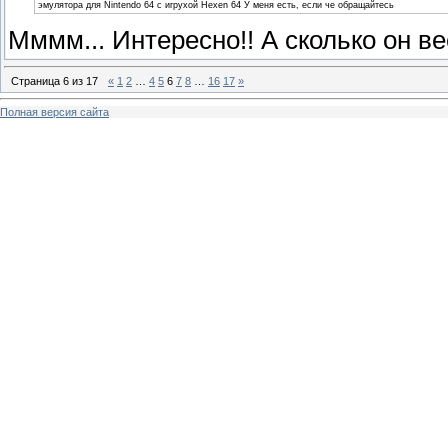
эмулятора для Nintendo 64 с игрухой Hexen 64 У меня есть, если че обращайтесь
Мммм... Интересно!! А сколько он 
Страница
6
из
17
«
1
2
…
4
5
6
7
8
…
16
17
»
Полная версия сайта