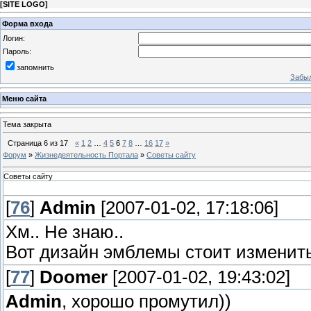
[
SITE LOGO
]
Форма входа
Логин:
Пароль:
запомнить
Забыл
Меню сайта
Тема закрыта
Страница
6
из
17
«
1
2
…
4
5
6
7
8
…
16
17
»
Форум
»
Жизнедеятельность Портала
»
Советы сайту
Советы сайту
[
76
]
Admin
[2007-01-02, 17:18:06]
Хм.. Не знаю..
Вот дизайн эмблемы стоит изменить
[
77
]
Doomer
[2007-01-02, 19:43:02]
Admin
, хорошо промутил))