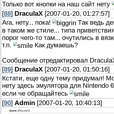
Только вот кнопки на наш сайт нету
[
88
]
DraculaX
[2007-01-20, 01:27:57]
Ага, нету... пока!
Так ведь де
в таком же стиле... типа приветстви
порог чего-то там... очутились в вяз
т.п.
Как думаешь?
Сообщение отредактировал
Dracula
[
89
]
DraculaX
[2007-01-20, 01:50:16]
Кстати, еще одну тему придумал! Мо
нету здесь эмулятора для Nintendo 
если че обращайтесь
[
90
]
Admin
[2007-01-20, 10:40:13]
Quote
(DraculaX)