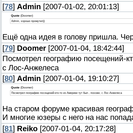
[
78
]
Admin
[2007-01-02, 20:01:13]
Quote
(Doomer)
Admin, хорошо промутил))
Ещё одна идея в голову пришла. Че
[
79
]
Doomer
[2007-01-04, 18:42:44]
Посмотрел географию посещений-кт
с Лос-Анжелеса
[
80
]
Admin
[2007-01-04, 19:10:27]
Quote
(Doomer)
Посмотрел географию посещений-кто-то из Америки тут был , похоже, с Лос-Анжелеса
На старом форуме красивая географ
И многие юзеры с него на нас попад
[
81
]
Reiko
[2007-01-04, 20:17:28]