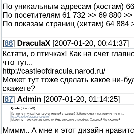
По уникальным адресам (хостам) 66 
По посетителям 61 732 >> 69 880 >>
По показам страниц (хитам) 64 884 >
[
86
]
DraculaX
[2007-01-20, 00:41:37]
Кстати, о птичках! Как на счет гла
что тут...
http://castleofdracula.narod.ru/
Может тут тоже сделать какое ни-б
скажете?
[
87
]
Admin
[2007-01-20, 01:14:25]
Quote
(DraculaX)
Кстати, о птичках! Как на счет главной страницы? Зайдите сюда и посмотрите что тут...
http://castleofdracula.narod.ru/
Может тут тоже сделать какое ни-будь описание атмосферы Хэксена? Что скажете?
Мммм.. А мне и этот дизайн нравитс