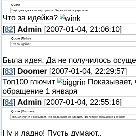
Quote
Ещё одна идея в голову пришла. Через часок осуществлю.
Что за идейка?
[
82
]
Admin
[2007-01-04, 21:06:10]
Quote
(Reiko)
Что за идейка?
Была идея. Да не получилось осуще
[
83
]
Doomer
[2007-01-04, 22:29:57]
Топ100 глючит
Показывает, 
обращение 1 января
[
84
]
Admin
[2007-01-04, 22:55:16]
Quote
(Doomer)
Топ100 глючит Показывает, что сюда никто не заходит. Последнее обращение 1 января
Ну и ладно! Пусть думают..