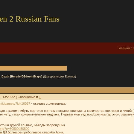
en 2 Russian Fans
Главная с
e, Death [Heretic/GZdoom/Maps]
(Два уровня для Еретика)
1, 13:29:32 | Сообщение #
1
m/idgames/?id=16037
- скачать з думворлда.
надо в каком-нибуть порте со снятыми ограничениями на количество секторов и линий 
я нету, такая концептуальная задумка. Первый мой вад под Еретика (до этого зделал н
 что на другой ссылке, ББкоды запрещены)
ic.php?p=80800#80800
 на ДВ большое-пребольшое спасибо Арчи.