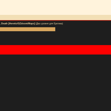
e, Death [Heretic/GZdoom/Maps]
(Два уровня для Еретика)