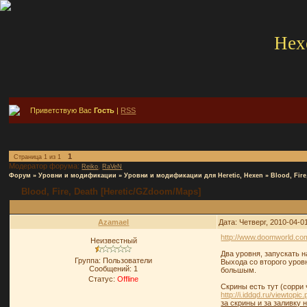
Hex
Приветствую Вас
Гость
|
RSS
1
Страница
1
из
1
Модератор форума:
,
Reiko
RaVeN
Форум
»
Уровни и модификации
»
Уровни и модификации для Heretic, Hexen
»
Blood, Fir
Blood, Fire, Death [Heretic/GZdoom/Maps]
Azamael
Дата: Четверг, 2010-04-0
http://www.doomworld.co
Неизвестный
Два уровня, запускать 
Группа: Пользователи
Выхода со второго уровн
Сообщений:
1
большым.
Статус:
Offline
Скрины есть тут (сорри
http://i.iddqd.ru/viewtop
за скрины и за заливку