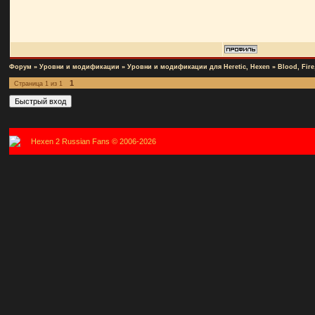
Форум
»
Уровни и модификации
»
Уровни и модификации для Heretic, Hexen
»
Blood, Fir
1
Страница
1
из
1
Hexen 2 Russian Fans © 2006-2026