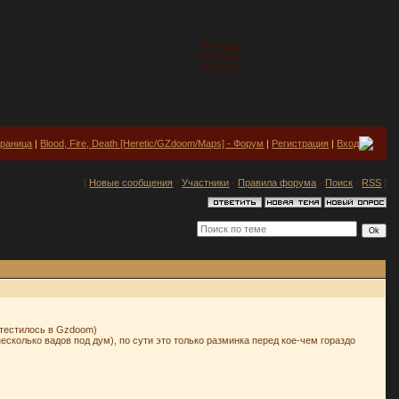
Пятница
2026-08-07
12:38:44
траница
|
Blood, Fire, Death [Heretic/GZdoom/Maps] - Форум
|
Регистрация
|
Вход
[
Новые сообщения
·
Участники
·
Правила форума
·
Поиск
·
RSS
]
(тестилось в Gzdoom)
есколько вадов под дум), по сути это только разминка перед кое-чем гораздо