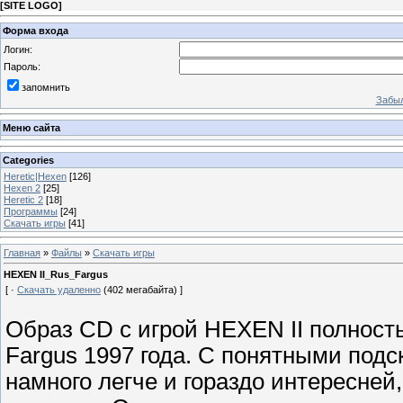
[
SITE LOGO
]
Форма входа
Логин:
Пароль:
запомнить
Забыл
Меню сайта
Categories
Heretic|Hexen
[126]
Hexen 2
[25]
Heretic 2
[18]
Программы
[24]
Скачать игры
[41]
Главная
»
Файлы
»
Скачать игры
HEXEN II_Rus_Fargus
[ ·
Скачать удаленно
(402 мегабайта) ]
Образ CD с игрой HEXEN II полност
Fargus 1997 года. С понятными подс
намного легче и гораздо интересней