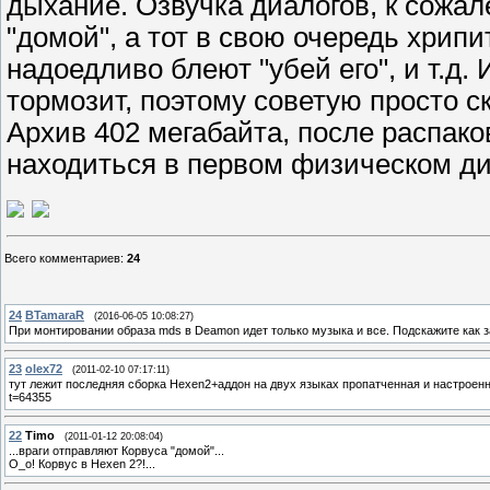
дыхание. Озвучка диалогов, к сожал
"домой", а тот в свою очередь хрип
надоедливо блеют "убей его", и т.д. 
тормозит, поэтому советую просто ск
Архив 402 мегабайта, после распак
находиться в первом физическом ди
Всего комментариев
:
24
24
BTamaraR
(2016-06-05 10:08:27)
При монтировании образа mds в Deamon идет только музыка и все. Подскажите как з
23
olex72
(2011-02-10 07:17:11)
тут лежит последняя сборка Hexen2+аддон на двух языках пропатченная и настроенна
t=64355
22
Timo
(2011-01-12 20:08:04)
...враги отправляют Корвуса "домой"...
О_о! Корвус в Hexen 2?!...