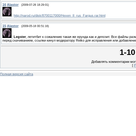
16
Alastor
(2009-07-26 18:29:01)
http://narod.ru/disk/8700117000/Hexen_II_rus_Fargus.rar.html
15
Alastor
(2009-05-18 00:51:16)
Legster
, летитбит к сожалению такая же ерунда как и депозит. Все файлы ра
перед скачиванием, ссылки кинул модератору Reiko для исправления или добавления
1-10
Добавлять комментарии могу
[
Р
Полная версия сайта