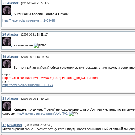
21
Alastor
(2010-01-26 21:44:17)
Английские версии Heretic & Hexen:
http://hexen.clan.su/news....1-03-48
20
Alastor
(2009-10-31 18:11:15)
в смысле её
19
Alastor
(2009-10-31 18:09:35)
Вот полный английский образ со всеми аудиотреками, этикетками, и всем про
образ:
http://narod.ru/disk/14641986000/(1997).Hexen.2_engCD.rar.html
патч:
http://hexen.clan.su/load/13-1-0-74
18
Alastor
(2009-09-09 17:59:02)
Kraagesh
, я думаю "говно" неподходящее слово. Английскую версию ты можеш
форуме
http://hexen.clan.su/forum/30-570-1
17
Kraagesh
(2009-09-06 23:33:39)
Имхо пиратки говно... Может есть у кого нибудь образ оригинальный аглицкий лицен