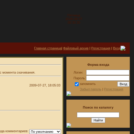
Пятница
2026-08-07
00:30:30
Главная страница
|
Файловый архив
|
Регистрация
|
Вход
Форма входа
с момента скачивания.
Логин:
Пароль:
запомнить
2009-07-27, 18:05:03
Забыл пароль
|
Регистрация
Поиск по каталогу
ода комментариев: