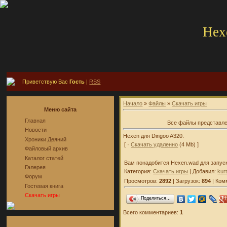
Hex
Приветствую Вас
Гость
|
RSS
Начало
»
Файлы
»
Скачать игры
Меню сайта
Главная
Все файлы представле
Новости
Hexen для Dingoo A320.
Хроники Деяний
[ ·
Скачать удаленно
(4 Mb) ]
Файловый архив
Каталог статей
Вам понадобится Hexen.wad для запуска
Галерея
Категория:
Скачать игры
| Добавил:
kur
Форум
Просмотров:
2892
| Загрузок:
894
| Ком
Гостевая книга
Скачать игры
Поделиться…
Всего комментариев:
1