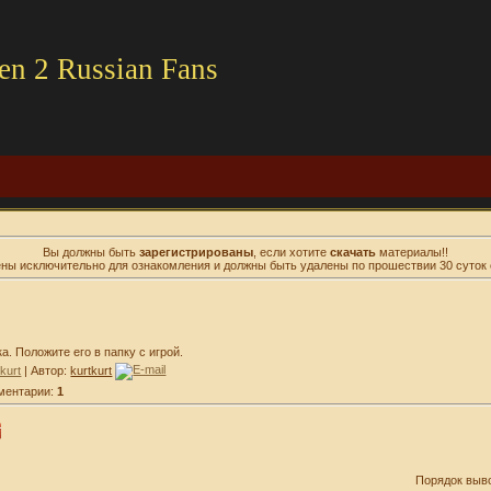
en 2 Russian Fans
Вы должны быть
зарегистрированы
, если хотите
скачать
материалы!!
ны исключительно для ознакомления и должны быть удалены по прошествии 30 суток 
. Положите его в папку с игрой.
tkurt
| Автор:
kurtkurt
ментарии:
1
Порядок выв