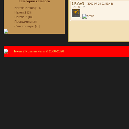
Категории каталога
1
RaVeN
(2009-07-28 01:55:43)
0
Heretic|Hexen
[126]
Hexen 2
[25]
Heretic 2
[18]
Программы
[24]
Скачать игры
[41]
Hexen 2 Russian Fans © 2006-2026