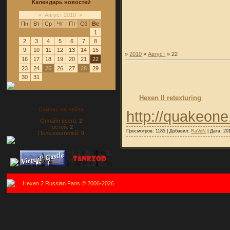
Календарь новостей
«
Август 2010
»
Пн
Вт
Ср
Чт
Пт
Сб
Вс
1
2
3
4
5
6
7
8
9
10
11
12
13
14
15
»
2010
»
Август
»
22
16
17
18
19
20
21
22
23
24
25
26
27
28
29
30
31
Hexen II retexturing
Сейчас на сайте
http://quakeone
Онлайн всего:
2
Гостей:
2
Просмотров:
1185
|
Добавил:
RaVeN
|
Дата:
20
Пользователей:
0
Hexen 2 Russian Fans © 2006-2026