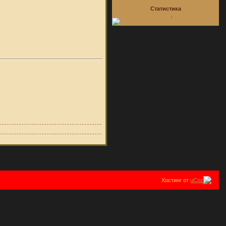
Статистика
Хостинг от
uCoz