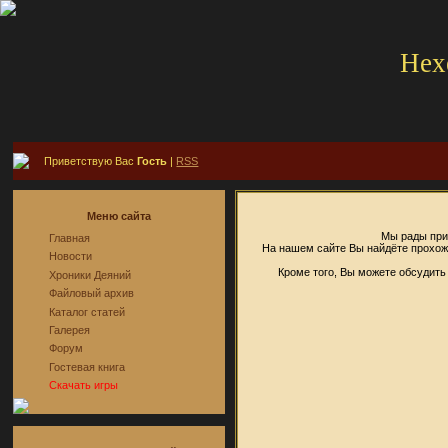
Hex
Приветствую Вас
Гость
|
RSS
Меню сайта
Мы рады прив
Главная
На нашем сайте Вы найдёте прохожд
Новости
Кроме того, Вы можете обсудить
Хроники Деяний
Файловый архив
Каталог статей
Галерея
Форум
Гостевая книга
Скачать игры