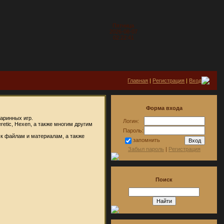
Пятница
2026-08-07
02:22:41
Главная
|
Регистрация
|
Вход
Форма входа
таринных игр.
Логин:
etic, Hexen, а также многим другим
Пароль:
 к файлам и материалам, а также
запомнить
Забыл пароль
|
Регистрация
Поиск