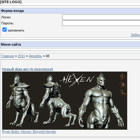
[
SITE LOGO
]
Форма входа
Логин:
Пароль:
запомнить
Забыл
Меню сайта
Главная
»
2011
»
Декабрь
»
08
Новый фан арт (в прогрессе)
Ryan Butts: Hexen: Beyond Heretic