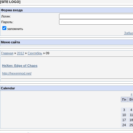
[
SITE LOGO
]
Форма входа
Логин:
Пароль:
запомнить
Забыл
Меню сайта
Главная
»
2012
»
Сентябрь
»
09
HeXen: Edge of Chaos
http://hexenmod.net/
Calendar
«
Пн
Вт
3
4
10
11
17
18
24
25