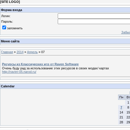
[
SITE LOGO
]
Форма входа
Логин:
Пароль:
запомнить
Забыл
Меню сайта
Главная
»
2014
»
Апрель
»
07
Ресурсы из Классических игр от Raven Software
Очень буду рад за использование этих ресурсов в своих модах/ картах
http://raven-05.narod.ru/
Calendar
Пн
Вт
1
7
8
14
15
21
22
28
29