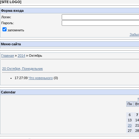
[
SITE LOGO
]
Форма входа
Логин:
Пароль:
запомнить
Забыл
Меню сайта
Главная
»
2014
»
Октябрь
20 Октября, Понедельник
17:27:09
Что новенького
(0)
Calendar
Пн
Вт
6
7
13
14
20
21
27
28