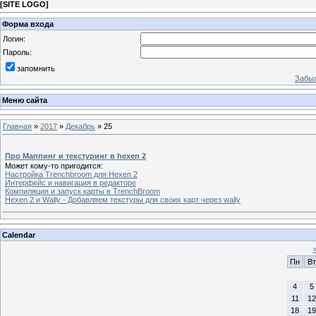
[
SITE LOGO
]
Форма входа
Логин:
Пароль:
запомнить
Забыл
Меню сайта
Главная
»
2017
»
Декабрь
»
25
Про Маппинг и текстуринг в hexen 2
Может кому-то пригодится:
Настройка Trenchbroom для Hexen 2
Интерфейс и навигация в редакторе
Компиляция и запуск карты в TrenchBroom
Hexen 2 и Wally - Добавляем текстуры для своих карт через wally
Calendar
Пн
Вт
4
5
11
12
18
19